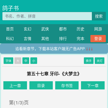
鸽子书
搜索
首页
玄幻
武侠
都市
历史
网游
科幻
言情
其他
排行
完本
登录
追看新章节，下载本站客户端无广告APP
↓↓↓
字体
大
中
小
换手
关灯
第五十七章 牙印-《大梦主》
上一章
目录
存书签
下一章
第(1/3)页