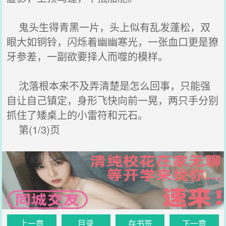
鬼头生得青黑一片，头上似有乱发蓬松，双
眼大如铜铃，闪烁着幽幽寒光，一张血口更是獠
牙参差，一副欲要择人而噬的模样。
沈落根本来不及弄清楚是怎么回事，只能强
自让自己镇定，身形飞快向前一晃，两只手分别
抓住了矮桌上的小雷符和元石。
第(1/3)页
上一章
目录
存书签
下一章