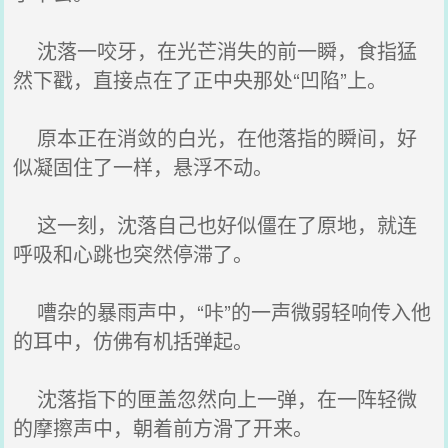
沈落一咬牙，在光芒消失的前一瞬，食指猛
然下戳，直接点在了正中央那处“凹陷”上。
原本正在消敛的白光，在他落指的瞬间，好
似凝固住了一样，悬浮不动。
这一刻，沈落自己也好似僵在了原地，就连
呼吸和心跳也突然停滞了。
嘈杂的暴雨声中，“咔”的一声微弱轻响传入他
的耳中，仿佛有机括弹起。
沈落指下的匣盖忽然向上一弹，在一阵轻微
的摩擦声中，朝着前方滑了开来。