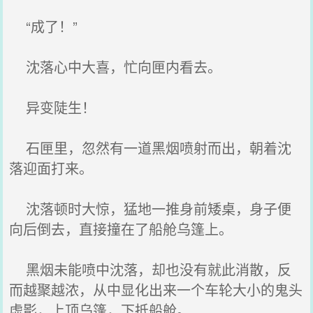
“成了！”
沈落心中大喜，忙向匣内看去。
异变陡生！
石匣里，忽然有一道黑烟喷射而出，朝着沈
落迎面打来。
沈落顿时大惊，猛地一推身前矮桌，身子便
向后倒去，直接撞在了船舱乌篷上。
黑烟未能喷中沈落，却也没有就此消散，反
而越聚越浓，从中显化出来一个车轮大小的鬼头
虚影，上顶乌篷，下抵船舱。