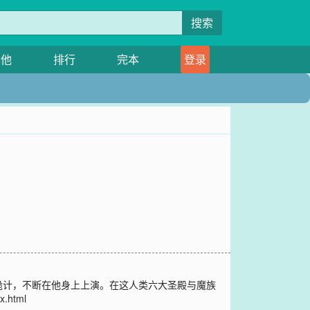
搜索
其他
排行
完本
登录
诡计，不断在他身上上演。在这人类六大圣殿与魔族
html