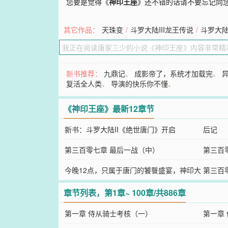
您要是觉得《
神印王座
》还不错的话请不要忘记向
其它作品：
天珠变
/
斗罗大陆III龙王传说
/
斗罗大
新书推荐：
九鼎记
、
成影帝了，系统才加载完
、
复活全人类
、
导演的快乐你不懂
、
《神印王座》最新12章节
新书：斗罗大陆II《绝世唐门》开启
后记
第三百零七章 最后一战（中）
第三百
今晚12点，只属于唐门的饕餮盛宴，神印大
第三百
结局六更连爆
章节列表，第1章~ 100章/共886章
第一章 侍从骑士考核（一）
第一章