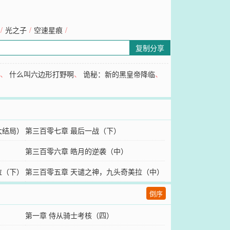
/
光之子
/
空速星痕
/
复制分享
馆
、
什么叫六边形打野啊
、
诡秘：新的黑皇帝降临
、
大结局）
第三百零七章 最后一战（下）
第三百零六章 皓月的逆袭（中）
拉（下）
第三百零五章 天谴之神，九头奇美拉（中）
倒序
第一章 侍从骑士考核（四）