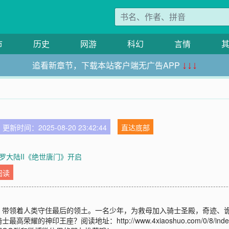
市
历史
网游
科幻
言情
追看新章节，下载本站客户端无广告APP
↓↓↓
更新时间：2025-08-20 23:42:44
直达底部
罗大陆II《绝世唐门》开启
阅读
，带领着人类守住最后的领土。一名少年，为救母加入骑士圣殿，奇迹、
印王座？阅读地址：http://www.4xiaoshuo.com/0/8/index.