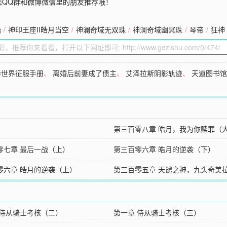
您QQ群和微博微信里的朋友推荐哦！
陆
/
神印王座II皓月当空
/
神澜奇域无双珠
/
神澜奇域幽冥珠
/
琴帝
/
狂神
异世界征服手册
、
离婚后前妻成了债主
、
艾泽拉斯阴影轨迹
、
天道图书
第三百零八章 皓月，我为你赎罪（
零七章 最后一战（上）
第三百零六章 皓月的逆袭（下）
零六章 皓月的逆袭（上）
第三百零五章 天谴之神，九头奇美
 侍从骑士考核（二）
第一章 侍从骑士考核（三）