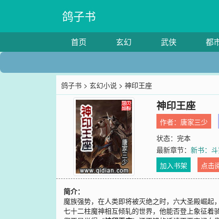
鸽子书
首页
玄幻
武侠
都
鸽子书
>
玄幻小说
> 神印王座
神印王座
作者：
唐家三少
状态：完本
最新章节：
新书：斗
加入书架
点击
简介：
魔族强势，在人类即将被灭绝之时，六大圣殿崛起
七十二柱魔神相互倾轧的世界，他能否登上象征着骑士最高荣耀的神