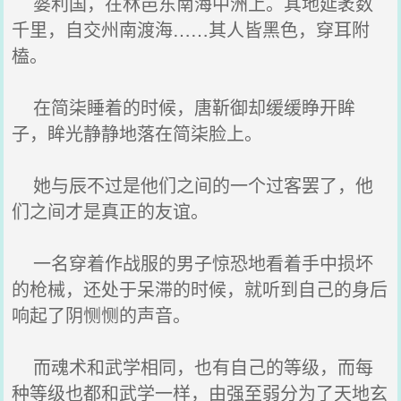
婆利国，在林邑东南海中洲上。其地延袤数
千里，自交州南渡海……其人皆黑色，穿耳附
榼。
在简柒睡着的时候，唐靳御却缓缓睁开眸
子，眸光静静地落在简柒脸上。
她与辰不过是他们之间的一个过客罢了，他
们之间才是真正的友谊。
一名穿着作战服的男子惊恐地看着手中损坏
的枪械，还处于呆滞的时候，就听到自己的身后
响起了阴恻恻的声音。
而魂术和武学相同，也有自己的等级，而每
种等级也都和武学一样，由强至弱分为了天地玄