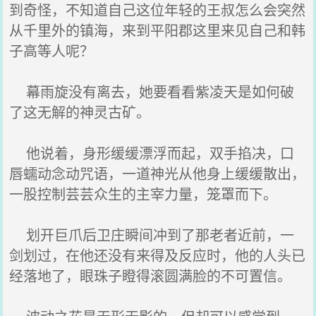
到奇怪，不知道自己这位年轻的王叔怎么会突然
从千里外的镇海，来到平阳郡这里来见自己和韩
子高等人呢？
幕雨旋没有离去，她要看看紫凌天是如何破
了这无解的神灵古矿。
他说着，身形缓缓漂浮而起，双手掐决，口
唇蠕动念动咒语，一道神光从他身上缓缓散出，
一股控制芸芸众生的主宰力量，笼罩而下。
划开巨爪后卫庄瞬间冲到了那老者近前，一
剑划过，在他还没有来得及反应时，他的人头已
经落地了，眼珠子瞪得滚圆满脸的不可置信。