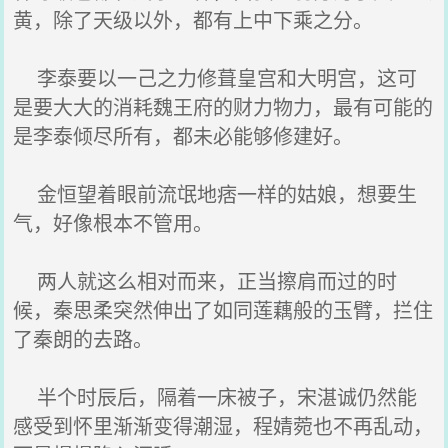
黄，除了天级以外，都有上中下乘之分。
李泰要以一己之力修葺皇宫和大明宫，这可
是要大大的消耗魏王府的财力物力，最有可能的
是李泰倾尽所有，都未必能够修建好。
金恒望着眼前流氓地痞一样的姑娘，想要生
气，好像根本不管用。
两人就这么相对而来，正当擦肩而过的时
候，秦思柔突然伸出了如同莲藕般的玉臂，拦住
了秦朗的去路。
半个时辰后，隔着一床被子，宋湛诚仍然能
感受到怀里渐渐变得潮湿，程婧菀也不再乱动，