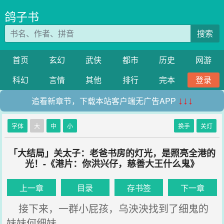
鸽子书
搜索
首页
玄幻
武侠
都市
历史
网游
科幻
言情
其他
排行
完本
登录
追看新章节，下载本站客户端无广告APP
↓↓↓
字体
大
中
小
换手
关灯
「大结局」关太子：老爸书房的灯光，是照亮全港的
光！-《港片：你洪兴仔，慈善大王什么鬼》
上一章
目录
存书签
下一章
接下来，一群小屁孩，乌泱泱找到了细鬼的
妹妹何细妹。