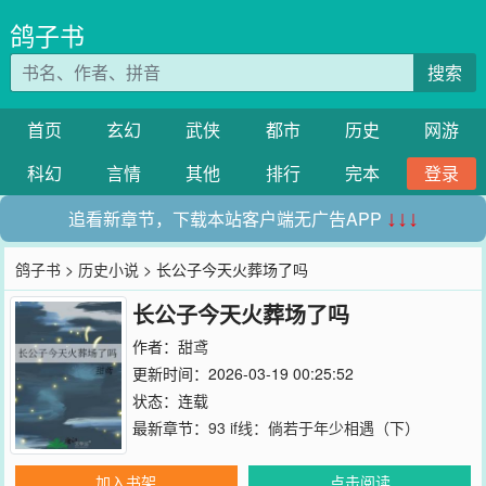
鸽子书
搜索
首页
玄幻
武侠
都市
历史
网游
科幻
言情
其他
排行
完本
登录
追看新章节，下载本站客户端无广告APP
↓↓↓
鸽子书
>
历史小说
> 长公子今天火葬场了吗
长公子今天火葬场了吗
作者：
甜鸢
更新时间：2026-03-19 00:25:52
状态：连载
最新章节：
93 if线：倘若于年少相遇（下）
加入书架
点击阅读