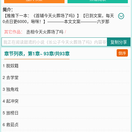
简介：
【推推下一本：《首辅今天火葬场了吗》】【已到文案，每天
0点日更6000，啾咪！】————本文文案————六岁那
年，姜辞盈被人伢子卖到谢府，成为谢家继夫人为女儿准备的贴身丫
其它作品：
丞相今天火葬场了吗
/
鬟。十四岁那年小姐突发急病逝世，谢家继夫人不堪打击思忧成疾，
将她错认为了女儿。高门朱户多了一位假小姐，谢家家主大手一挥，
复制分享
姜辞盈得以同谢家子弟一起入学堂，习诗文，谢家除了谢夫人外对她
不冷不热，在府中即便地位尴尬也比从前身为奴仆好上许多。如果姜
章节列表，第1章~ 93章/共93章
倒序
辞盈没有生出妄念喜欢上谢家嫡长公子谢怀瑾的话。一朝意外，诗柬
上的少女心事被公之于众，谢夫人病重之际以死相逼定下了她和谢怀
1 脱奴籍
瑾的婚约，光风霁月端方矜贵前途无限的探花郎就这样成为了她的郎
君。婚后两个人相敬如宾，姜辞盈挑不出谢怀瑾的一分错处，却也感
2 去学堂
受不到谢怀瑾的一分在意。有一日她遥遥看着谢怀瑾和苏家小姐言笑
时，才想起这些年在京中的流言，人人鄙夷的目光越过她时，总说谢
3 独角戏
怀瑾和苏雪柔才是天生一对。而她是棒打鸳鸯借着孝道强行插足的坏
人。她不想再做坏人。隔日，她留了一份和离书，去了小姐信中提到
4 起冲突
的江南。*谢怀瑾是百年世家的嫡长子，光风霁月，清冷矜贵，一生白
玉无缺，唯婚事上落了一点瑕疵。旁人同他说了数次继母已去，这一
5 放榜日
桩荒唐的婚事自可作废，他总淡淡睨一眼，友人诧异问他不会真爱上
那奴仆了吧，他冷淡作答：“不过是婚姻之事，父母之命媒妁之言。”
6 救茹贞
——直到看见桌上的和离书。友人笑着拿起来弹了弹：“还算识趣”却