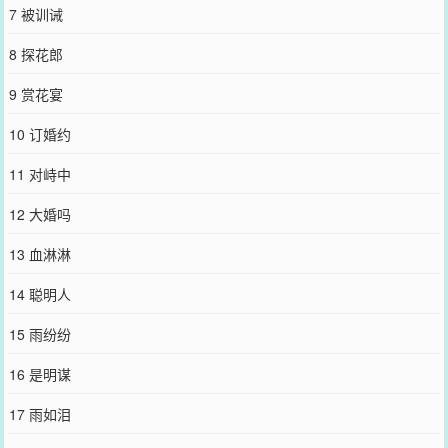
没看见他身后，谢怀瑾死死看着和离书，指骨青白，浑身阴冷，像枝
7 被训诫
头簌簌而落的雪。后来，克己复礼美德为世人所歌颂的谢家长公子抓
住出逃江南的妻子。狭小的屋子里，光线稀微，他慢条斯理扣住妻子
8 探花郎
颤抖的柔荑，声音清冷：“夫人，该回家了。”1.原名《枝上雪》，嘿嘿
现在先换个鸢鸢式文名~2.1V1，HE，架空，请勿考据，一切为了剧情
9 赏花宴
服务~2.wb：一只小甜鸢~欢迎宝宝们来找我玩！【预收《首辅今天火
葬场了吗》求收~】——预收文案——楚芙窈自小被接入宫中，受尽宠
10 订婚约
爱。年少艾慕之际，她喜欢上了当朝清冷绝尘的首辅谢宥礼。待她及
笄，皇祖母一方懿旨，她如愿嫁给了他。婚后生活同她想的不太一
11 对峙中
样。旁人相敬如宾，他们相敬如冰。成婚三年，谢宥礼甚至不曾同她
共榻而眠。许多年后她才知晓，婚约是皇祖母用权势逼迫，这些年他
12 大婚吗
一直对她厌恶至极。楚芙窈心如刀绞，却也不准备多做纠缠。她亲手
写了一封和离书，只是还未等她将和离书给谢宥礼，一场火就烧光了
13 血淋淋
她的院子。烈烈火光中，楚芙窈觉得这一生也算活的热闹。只是如若
再来一世，她一定要离谢宥礼远一些。*她重生在了皇祖母为她赐婚那
14 聪明人
一年。及笄宴上，太后指着远处的谢宥礼笑盈盈道：“今日乖芙窈及
笄，皇祖母为乖芙窈赐婚好不好？”殿上安静了一瞬。然后所有人都听
15 雨纷纷
见那个向来追在谢宥礼身后的小公主轻声摇头道：“不。”像是怕有人
听不清，小公主又重复了一遍。“皇祖母，我不嫁。”从始至终，她都
16 是明谋
未看谢宥礼一眼。*远处，向来清冷绝伦的首辅谢宥礼幽暗如墨。
————同类型完结文推荐————《丞相今天火葬场了吗》《太子
17 雨如泪
今天火葬场了吗》《世子今天火葬场了吗》《储君今天火葬场了吗》
您要是觉得《
长公子今天火葬场了吗
》还不错的话请不要忘记向您QQ