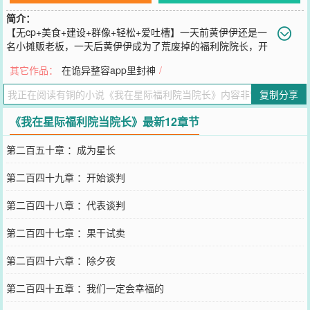
简介：
【无cp+美食+建设+群像+轻松+爱吐槽】一天前黄伊伊还是一
名小摊贩老板，一天后黄伊伊成为了荒废掉的福利院院长，开
局欠联邦局六千联币，还绑定了一个[梦幻福利院]系统。系统还将她绑
其它作品：
在诡异整容app里封神
/
定在这间荒废掉的福利院里，想跑都跑不掉。黄伊伊：家人们谁懂
啊，开局负债还继承了一个空壳子福利院。没办法，黄伊伊只能努力
复制分享
完成系统布置的任务，赚取奖励让自己活下来。【支线任务：领养流
浪小猫，奖励盲盒大礼包五份。】【任务1：清理福利院院子，奖励米
《我在星际福利院当院长》最新12章节
面油盐。】【关卡1：一个月内还完福利院欠下的六千联币，奖励联币
五万。】利用系统的奖励，黄伊伊愣是在这个脏乱差没有未来的星球
第二百五十章 ：成为星长
里干出一番大事业。黄伊伊：家人们谁懂啊，我直接逆风翻盘了。
您要是觉得《
我在星际福利院当院长
》还不错的话请不要忘记向您QQ
第二百四十九章 ：开始谈判
群和微博微信里的朋友推荐哦！
第二百四十八章 ：代表谈判
第二百四十七章 ：果干试卖
第二百四十六章 ：除夕夜
第二百四十五章 ：我们一定会幸福的