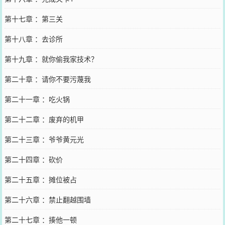
第十七章 ：第三关
第十八章 ：去诊所
第十九章 ：就你偷我家技术？
第二十章 ：请你不要污蔑我
第二十一章 ：吃火锅
第二十二章 ：废弃的机甲
第二十三章 ：爷爷黄元光
第二十四章 ：砍价
第二十五章 ：摊位被占
第二十六章 ：禁止翻越围墙
第二十七章 ：揍他一顿