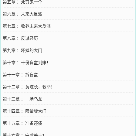
第五章 ：死穷鬼一个
第六章 ：未来大反派
第七章 ：收养未来大反派
第八章 ：反派经历
第九章 ：坏掉的大门
第十章 ：十份盲盒到账！
第十一章 ：拆盲盒
第十二章 ：黄院长，救命！
第十三章 ：一场乌龙
第十四章 ：限量版大门
第十五章 ：准备还债
第十六章 ：完成关卡1