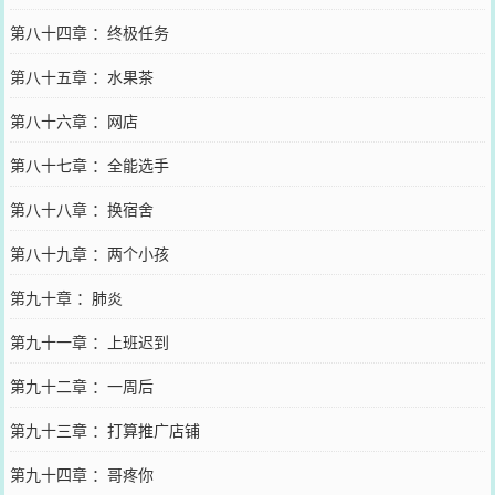
第八十四章 ：终极任务
第八十五章 ：水果茶
第八十六章 ：网店
第八十七章 ：全能选手
第八十八章 ：换宿舍
第八十九章 ：两个小孩
第九十章 ：肺炎
第九十一章 ：上班迟到
第九十二章 ：一周后
第九十三章 ：打算推广店铺
第九十四章 ：哥疼你