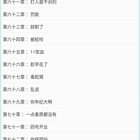
第六十一章 ：打人是不对的
第六十二章 ：罚款
第六十三章 ：辞职了
第六十四章 ：被蛇咬
第六十五章 ：11型血
第六十六章 ：趁早花了
第六十七章 ：毒蛇窝
第六十八章 ：乱说
第六十九章 ：你年纪大啊
第七十章 ：一点素质都没有
第七十一章 ：四号开业
第七十二章 ：你接受吗