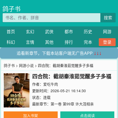
鸽子书
搜索
首页
玄幻
武侠
都市
历史
网游
科幻
言情
其他
排行
完本
登录
追看新章节，下载本站客户端无广告APP
↓↓↓
鸽子书
>
网游小说
> 四合院：截胡秦淮茹觉醒多子多福
四合院：截胡秦淮茹觉醒多子多福
作者：
爱吃牛肉
更新时间：2026-05-21 16:14:30
状态：连载
最新章节：
第一卷 第99章 许大茂相亲
加入书架
点击阅读