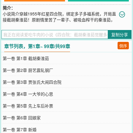
简介：
小说简介穿越1955年红星四合院，绑定多子多福系统，开局直
接截胡秦淮茹！原剧情里苦了一辈子、被吸血榨干的秦淮茹，
再也不用看贾张氏脸色，不用卑微讨好傻柱换口粮。她成了何雨柱的
第一个女人，被宠成全院最幸福的女人，接连生下龙凤胎，触发系统
复制分享
万倍暴击，粮食、布料、票证源源不断。不止秦淮茹！温柔知性的冉
秋叶老师，被他的才华和担当打动；明艳大方的于海棠，放弃许大茂
章节列表，第1章~ 99章/共99章
倒序
倒追他；家底丰厚的娄晓娥，更是带着全部身家投奔他。一个个性格
各异的美人，都被魅力折服，心甘情愿陪他共度一生。全院禽兽傻眼
第一卷 第1章 截胡秦淮茹
了！易中海养老算盘落空，贾张氏撒泼被怼到自闭，许大茂使坏反被
坑得倾家荡产。靠着多子多福系统，娶妻生子就变强，从临时工一路
第一卷 第2章 厨艺震轧钢厂
升到厂长，住洋房、开汽车，儿女绕膝、娇妻在怀，把这个禽兽遍地
的四合院，彻底变成了属于他的幸福大院！
第一卷 第3章 贾张氏大闹四合院
您要是觉得《
四合院：截胡秦淮茹觉醒多子多福
》还不错的话请不要
忘记向您QQ群和微博微信里的朋友推荐哦！
第一卷 第4章 一大爷的心思
第一卷 第5章 先上车后补票
第一卷 第6章 回娘家
第一卷 第7章 新婚