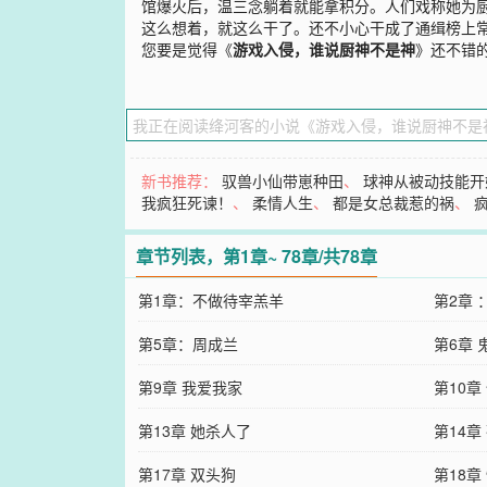
馆爆火后，温三念躺着就能拿积分。人们戏称她为厨
这么想着，就这么干了。还不小心干成了通缉榜上
您要是觉得《
游戏入侵，谁说厨神不是神
》还不错
新书推荐：
驭兽小仙带崽种田
、
球神从被动技能开
我疯狂死谏！
、
柔情人生
、
都是女总裁惹的祸
、
章节列表，第1章~ 78章/共78章
第1章：不做待宰羔羊
第2章 
第5章：周成兰
第6章 
第9章 我爱我家
第10章
第13章 她杀人了
第14章
第17章 双头狗
第18章