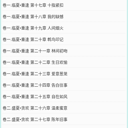
卷一.临夏•重逢 第十七章 十指紧扣
卷一.临夏•重逢 第十八章 我的缺憾
卷一.临夏•重逢 第十九章 人间烟火
卷一.临夏•重逢 第二十章 鹎鸟印记
卷一.临夏•重逢 第二十一章 林间初吻
卷一.临夏•重逢 第二十二章 生日欢愉
卷一.临夏•重逢 第二十三章 爱意葱茏
卷一.临夏•重逢 第二十四章 告白往事
卷一.临夏•重逢 第二十五章 自在如风
卷二.盛夏•贪欢 第二十六章 温柔蜜意
卷二.盛夏•贪欢 第二十七章 陈年旧事