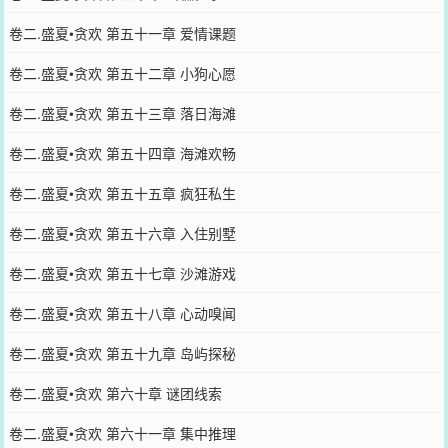
卷二.盛夏•贪欢 第五十一章 爱情课题
卷二.盛夏•贪欢 第五十二章 小狗心愿
卷二.盛夏•贪欢 第五十三章 落日海滩
卷二.盛夏•贪欢 第五十四章 海滩欢畅
卷二.盛夏•贪欢 第五十五章 疯狂私生
卷二.盛夏•贪欢 第五十六章 入住别墅
卷二.盛夏•贪欢 第五十七章 沙滩游戏
卷二.盛夏•贪欢 第五十八章 心动嗅闻
卷二.盛夏•贪欢 第五十九章 岛屿探秘
卷二.盛夏•贪欢 第六十章 谜团线索
卷二.盛夏•贪欢 第六十一章 集中推理