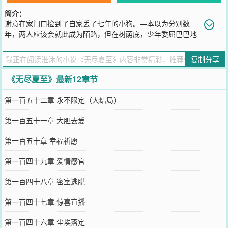
简介：
谢意在家门口捡到了自家丢了七年的小狗。—本以为分别数
年，两人应该会就此成为陌路，但在树荫底，少年委屈巴巴地
看向她，眼神依旧真诚而炽热。他还同十八岁那年一样，直白而热
烈。他说，阿意，我喜欢你，特别特别喜欢你。对陈年来说，心上人
复制分享
跟猫似的，黏人又没有安全感，他屡次想靠近，却又怕人炸毛。隐退
半年，他突然出现在某个大型恋综上。开播十分钟后，本来议论纷纷
《无尽夏至》最新12章节
的粉丝忍不住开始磕起他俩的cp。只见直播镜头内，陈年家害羞的小
猫儿，屡次公然勾他。某个夜晚，陈年终于忍不住了。他把人抵在竹
第一百五十二章 永不限定（大结局）
林堆上，紧紧地圈在怀里。—青梅终酿成蕴满夏意的果酒。—青梅竹
马｜甜宠｜1v1
第一百五十一章 大胆去爱
您要是觉得《
无尽夏至
》还不错的话请不要忘记向您QQ群和微博微信
里的朋友推荐哦！
第一百五十章 幸福祈愿
第一百四十九章 爱情感官
第一百四十八章 密室逃脱
第一百四十七章 惊喜直播
第一百四十六章 尘埃落定