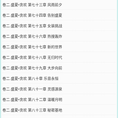
卷二.盛夏•贪欢 第七十三章 风雨前夕
卷二.盛夏•贪欢 第七十四章 告别盛夏
卷二.盛夏•贪欢 第七十五章 女装挑战
卷二.盛夏•贪欢 第七十六章 热搜轰炸
卷二.盛夏•贪欢 第七十七章 新的世界
卷二.盛夏•贪欢 第七十八章 无归时代
卷二.盛夏•贪欢 第七十九章 大步向前
卷二.盛夏•贪欢 第八十章 乐音永恒
卷二.盛夏•贪欢 第八十一章 灵感源泉
卷二.盛夏•贪欢 第八十二章 温暖月明
卷二.盛夏•贪欢 第八十三章 秘密基地