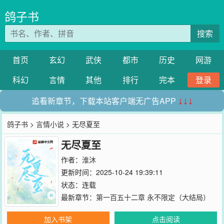
鸽子书
搜索
首页
玄幻
武侠
都市
历史
网游
科幻
言情
其他
排行
完本
登录
追看新章节，下载本站客户端无广告APP
↓↓↓
鸽子书
>
言情小说
> 无尽夏至
无尽夏至
作者：
淮沐
更新时间：2025-10-24 19:39:11
状态：连载
最新章节：
第一百五十二章 永不限定（大结局）
加入书架
点击阅读