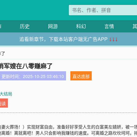
市
历史
网游
科幻
言情
追看新章节，下载本站客户端无广告APP
↓↓↓
麻了
俏军嫂在八零赚麻了
更新时间：2025-10-25 03:46:10
直达底部
 大结局
阅读
追妻火葬场！）实现财富自由，准备好好享受人生的白富美左婧妍，被一
她离婚！离就离吧！男人只会影响我赚钱的速度。可离婚之路坎坎坷坷，排