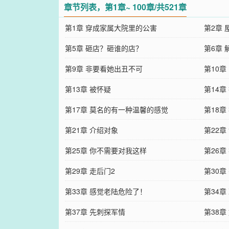
章节列表，第1章~ 100章/共521章
第1章 穿成家属大院里的公害
第2章
第5章 砸店？砸谁的店？
第6章 
第9章 非要看她出丑不可
第10章
第13章 被怀疑
第14章
第17章 莫名的有一种温馨的感觉
第18章
第21章 介绍对象
第22章
第25章 你不需要对我这样
第26章
第29章 走后门2
第30章
第33章 感觉老陆危险了！
第34
第37章 先刺探军情
第38章