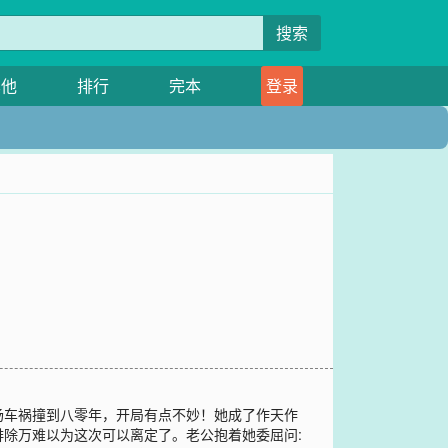
搜索
其他
排行
完本
登录
场车祸撞到八零年，开局有点不妙！她成了作天作
除万难以为这次可以离定了。老公抱着她委屈问: