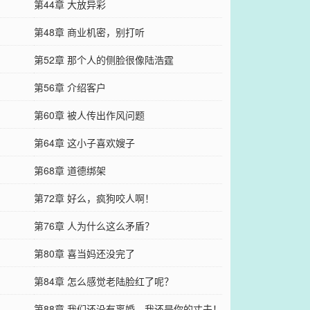
第44章 大放异彩
第48章 商业机密，别打听
第52章 那个人的侧脸很像陆浩霆
第56章 介绍客户
第60章 被人传出作风问题
第64章 这小子喜欢嫂子
第68章 道德绑架
第72章 好么，疯狗咬人啊！
第76章 人为什么这么矛盾？
第80章 喜当妈还没完了
第84章 怎么感觉老陆脸红了呢？
第88章 我们还没有离婚，我还是你的丈夫！