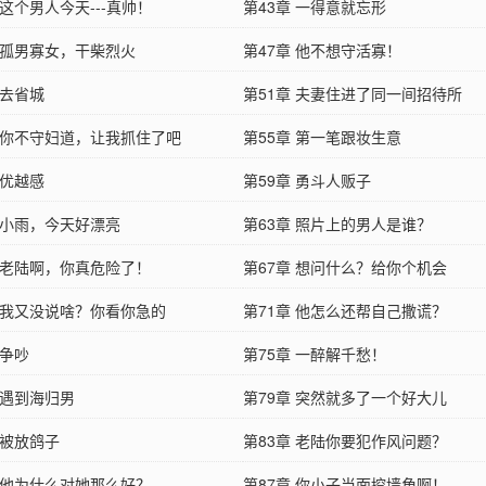
 这个男人今天---真帅！
第43章 一得意就忘形
章 孤男寡女，干柴烈火
第47章 他不想守活寡！
 去省城
第51章 夫妻住进了同一间招待所
章 你不守妇道，让我抓住了吧
第55章 第一笔跟妆生意
 优越感
第59章 勇斗人贩子
章 小雨，今天好漂亮
第63章 照片上的男人是谁？
章 老陆啊，你真危险了！
第67章 想问什么？给你个机会
章 我又没说啥？你看你急的
第71章 他怎么还帮自己撒谎？
 争吵
第75章 一醉解千愁！
 遇到海归男
第79章 突然就多了一个好大儿
 被放鸽子
第83章 老陆你要犯作风问题？
章 他为什么对她那么好？
第87章 你小子当面挖墙角啊！