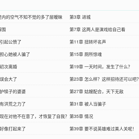
 屋内的空气不知不觉的多了层暧昧
第3章 进城
解围
第7章 这两人是演戏给自己看
 引起公愤了
第11章 扭转坏名声
 担心她被人骗了
第15章 厕所惊魂
 初次离婚
第19章 一天时间，发生了什么？
 误会大了
第23章 怎么样？这样招待还可以吧
 护犊子的婆婆
第27章 姑嫂配合，天下无敌
 有洪荒之力了
第31章 被人当骗子
章 现在对他不在意了，才恢复了自我？
第35章 情况
 好像打起来了
第39章 要不说英雄难过美人关呢！