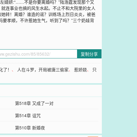
婧妍:“……不是你要离婚吗？”陆浩霆发现那个又
，就连事业也搞的风生水起。不止不和大院里的女人
着她转！离婚？谁造的谣？训练场上烈日炎炎，被爸
妈要孝顺，不许惹她生气，听到了吗？”三个奶娃背
复制分享
化了！
、
人在斗罗，开局被唐三偷家
、
惹娇娆
、
只
第518章 又成了一对
第514章 诅咒
第510章 新婚夜