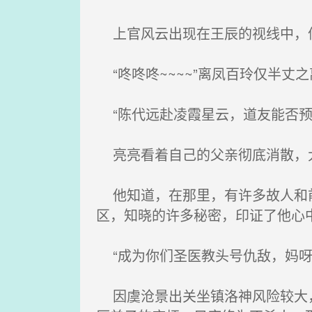
上官风云出现在王辰的视线中，停
“咚咚咚~~~~”离凤百玲仅半丈
“陈代远赴凌霞星云，道友能否预
亮亮看着自己的父亲彻底消散，
他知道，在那里，有许多故人和前
区，知晓的许多秘密，印证了他心
“成为你们圣医教头号仇敌，妈呀
因虞沧景出关坐镇洛神风险较大，