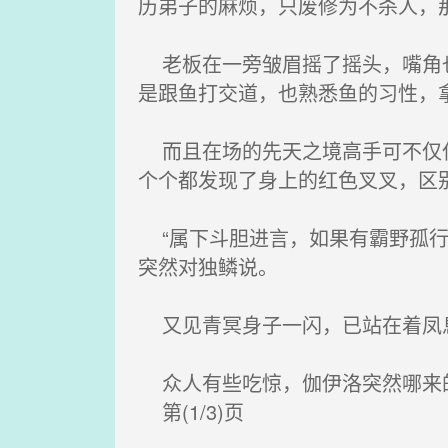
历弟子的麻烦，只废修为不杀人，
老板在一旁皱眉摇了摇头，嘴角也
是跟鱼打交道，也熟悉鱼的习性，
而且在场的先天之境高手可不仅仅
个个都发现了身上的红色叉叉，区
“属下斗胆进言，如果有霸野孤行
突然对独鳞说。
又见青冥身子一闪，已站在着凤息
众人有些吃惊，伽伊洛突然哪来的
第(1/3)页