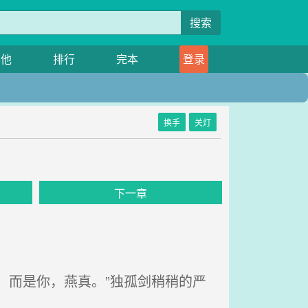
搜索
其他
排行
完本
登录
换手
关灯
下一章
，而是你，燕真。”独孤剑稍稍的严