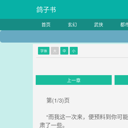
鸽子书
首页
玄幻
武侠
都
字体
大
中
小
上一章
第(1/3)页
“而我这一次来，便预料到你可能
肃了一些。