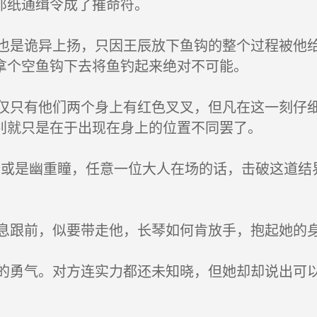
那纸通缉令成了摧命符。
是诡异上扬，只因王辰放下鱼钩的整个过程被他给
拿个空鱼钩下去将鱼钓起来绝对不可能。
只有他们两个身上有红色叉叉，但凡在这一刻仔细
别就只是在于出现在身上的位置不同罢了。
或是幽重瞳，任意一位大人在场的话，击破这道结
跟前，似要带走他，长琴如何肯放手，抱起她的
勇气。对方连实力都还未知晓，但她却却说出可