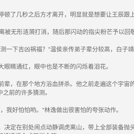
顿了几秒之后方才离开，明显就是想要让王辰跟
之离被无形涟漪打消，随后那闪动的指尖粉芒予以回
测一下吉凶祸福？”温侯亲传弟子辈分较高，白子靖
大眼睛通红，眼中也是不断的闪烁着泪花。
辈，在那个地方浴血拼杀。他之前走遍这个宇宙的
中之前的许多猜测。
，我好怕怕哟。”林逸做出很害怕的夸张动作。
决定在别处闹点动静调虎离山，带上全部装备抛头