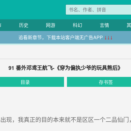
市
历史
网游
科幻
言情
追看新章节，下载本站客户端无广告APP
↓↓↓
91 番外邓鸢王航飞-《穿为偏执少爷的玩具熊后》
目录
存书签
出现，我真正的目的本来就不是区区一个二品仙门