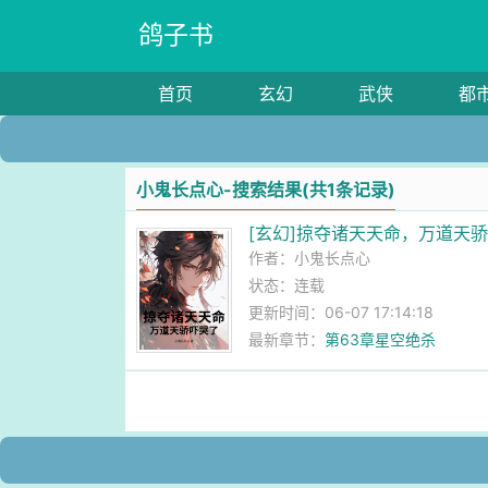
鸽子书
首页
玄幻
武侠
都
小鬼长点心-搜索结果(共1条记录)
[玄幻]掠夺诸天天命，万道天
作者：
小鬼长点心
状态：连载
更新时间：06-07 17:14:18
最新章节：
第63章星空绝杀