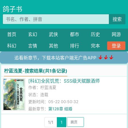
鸽子书
搜索
首页
玄幻
武侠
都市
历史
网游
科幻
言情
其他
排行
完本
登录
↓↓↓
追看新章节，下载本站客户端无广告APP
柠蓝浅夏-搜索结果(共1条记录)
[科幻]全民饥荒：SSS级天赋酿酒师
作者：
柠蓝浅夏
状态：连载
更新时间：05-22 00:50:32
最新章节：
第128章 结婚
1/1
1