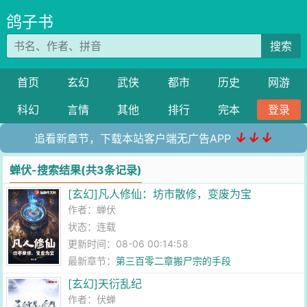
鸽子书
搜索
首页
玄幻
武侠
都市
历史
网游
科幻
言情
其他
排行
完本
登录
↓↓↓
追看新章节，下载本站客户端无广告APP
蝉伏-搜索结果(共3条记录)
[玄幻]凡人修仙：坊市散修，变废为宝
作者：
蝉伏
状态：连载
更新时间：08-06 00:14:58
最新章节：
第三百零二章搬尸宗的手段
[玄幻]天衍乱纪
作者：
伏蝉