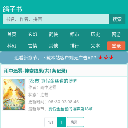
鸽子书
搜索
首页
玄幻
武侠
都市
历史
网游
科幻
言情
其他
排行
完本
登录
↓↓↓
追看新章节，下载本站客户端无广告APP
雨中迷雾-搜索结果(共1条记录)
[都市]真假金丝雀的博弈
作者：
雨中迷雾
状态：连载
更新时间：06-30 02:08:46
最新章节：
真假金丝雀的博弈第18章
1/1
1