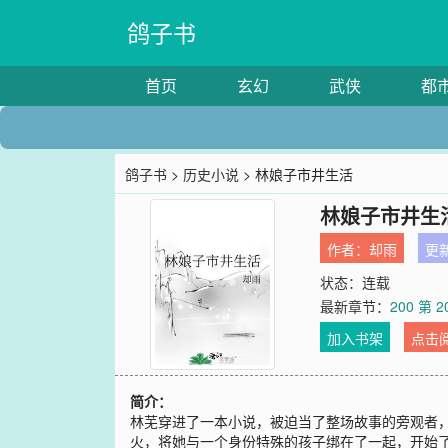
鸽子书
首页
玄幻
武侠
都
鸽子书
>
历史小说
> 林娘子市井生活
林娘子市井生
作者：
却雨
更新
状态：连载
最新章节：
200 第 2
加入书架
点击
简介：
林芜穿进了一本小说，被迫当了整场故事的旁观者
火，将她与一个身份特殊的孩子绑在了一起，开始