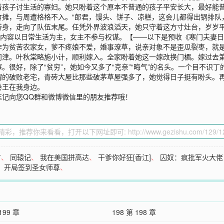
着孩子讨生活的寡妇。她只盼着这个原本不普通的孩子平安长大，最好能
摊，与周遭格格不入。“郎君，馒头、饼子、凉糕，这会儿都得出锅排队
身，走向了队伍末尾。任凭外界波浪滔天，她只守着这方寸灶台，岁岁平
3.内容以日常生活为主，女主不参与权谋。【——以下是预收《寒门夫妻
作为贫苦农家女，爹不疼娘不爱，婚事潦草，说亲对象不是歪瓜裂枣，就
问津。叶秋棠略施小计，顺利嫁入。全家盼着她这一嫁改换门楣。嫁过去
。很好，除了“贫穷”，她如今又多了“克亲”“晦气”的名头。一个目不识
谓的破败老宅，青砖大屋比那些破茅草屋强多了，她觉得日子挺有盼头。
卷王在我身边。
忘记向您QQ群和微博微信里的朋友推荐哦！
有
、
同辕记
、
我在美国拼高达
、
干爹你好狂[香江]
、
囚奴：疯批军火大佬
：开局签到圣女师尊
、
199 章
198 第 198 章