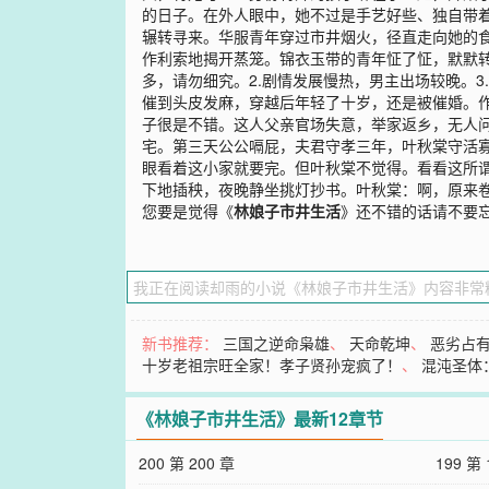
的日子。在外人眼中，她不过是手艺好些、独自带
辗转寻来。华服青年穿过市井烟火，径直走向她的食
作利索地揭开蒸笼。锦衣玉带的青年怔了怔，默默转
多，请勿细究。2.剧情发展慢热，男主出场较晚。
催到头皮发麻，穿越后年轻了十岁，还是被催婚。
子很是不错。这人父亲官场失意，举家返乡，无人
宅。第三天公公嗝屁，夫君守孝三年，叶秋棠守活寡
眼看着这小家就要完。但叶秋棠不觉得。看看这所
下地插秧，夜晚静坐挑灯抄书。叶秋棠：啊，原来
您要是觉得《
林娘子市井生活
》还不错的话请不要
新书推荐：
三国之逆命枭雄
、
天命乾坤
、
恶劣占
十岁老祖宗旺全家！孝子贤孙宠疯了！
、
混沌圣体
《林娘子市井生活》最新12章节
200 第 200 章
199 第 