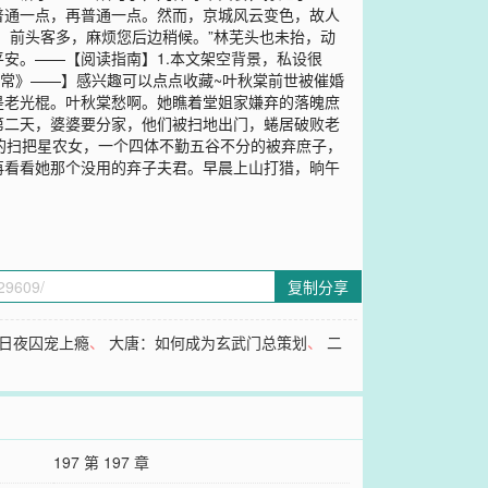
普通一点，再普通一点。然而，京城风云变色，故人
，前头客多，麻烦您后边稍候。”林芜头也未抬，动
安。——【阅读指南】1.本文架空背景，私设很
日常》——】感兴趣可以点点收藏~叶秋棠前世被催婚
是老光棍。叶秋棠愁啊。她瞧着堂姐家嫌弃的落魄庶
第二天，婆婆要分家，他们被扫地出门，蜷居破败老
丁的扫把星农女，一个四体不勤五谷不分的被弃庶子，
再看看她那个没用的弃子夫君。早晨上山打猎，晌午
复制分享
日夜囚宠上瘾
、
大唐：如何成为玄武门总策划
、
二
197 第 197 章