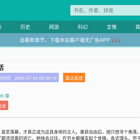
市
历史
网游
科幻
言情
追看新章节，下载本站客户端无广告APP
↓↓↓
活
时间：2026-07-24 03:39:10
直达底部
00 章
阅读
，直至落幕，才真正成为这具身体的主人。重获自由后，她只想寻个角落
了颠沛流离的逃亡。她抹去过往，在穷乡僻壤支起个食摊，各式馒头、兜