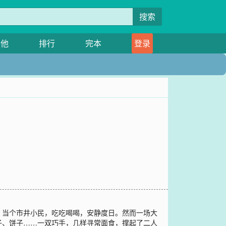
搜索
其他
排行
完本
登录
，当个市井小民，吃吃喝喝，安静度日。然而一场大
子、饼子……一双巧手，几样寻常面食，撑起了二人