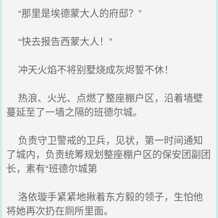
“那里是埃德蒙大人的府邸？”
“快去报告西蒙大人！”
冲天火焰不将别墅烧成灰烬誓不休！
热浪、火光、点燃了整座棚户区，沿着墙壁
蔓延至了一墙之隔的班德尔城。
负责守卫警戒的卫兵，见状，第一时间通知
了城内，负责统筹规划整座棚户区的保安团副团
长，素有“班德尔城第
洛依璇手紧紧地揪着东方毅的领子，生怕他
将她再次扔在厕所里面。