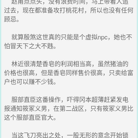
赵甫点点头，没有浪费时间，马上带着人追
过去，现在都准备攻打桃花村，所以也没有任何
顾忌。
就算殷煞这世真的只能是个虚拟npc，她也不
怕冒天下之大不韪。
林近很清楚香皂的利润相当高，虽然猪油的
价格也很高，但是香皂同样售价很高，只卖给富
户也可以赚不少钱。
服部直臣这番操作，吓得冈本超薄赶紧发电
报通知筱冢义男，在第二战区，只有筱冢义男比
这个服部直臣官大。
当这飞刀亮出之处，一股无形的意念开始锁