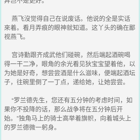
异岂不是更好。
燕飞沒觉得自己在说废话。他说的全是实话
來着。看月弄痕的眼神就知道。这丫头的确在鄙
视燕飞。
宫诗勤跟齐成武他们碰碗，然后端起酒碗喝
得一干二净，眼角的余光看见狄宝宝望着他，以
为她是好奇，想尝尝酒是什么滋味，便端起酒坛
子，往碗里倒了一丁点，递给她，让她尝尝。
“罗兰德先生，您还有五分钟的考虑时间，如
果你不投降的话，那么战争将在五分钟后开
始。”独角马上的骑士高举着旗帜，向着城头上
的罗兰德微一躬身。