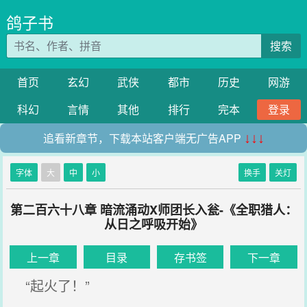
鸽子书
搜索
首页
玄幻
武侠
都市
历史
网游
科幻
言情
其他
排行
完本
登录
追看新章节，下载本站客户端无广告APP
↓↓↓
字体
大
中
小
换手
关灯
第二百六十八章 暗流涌动X师团长入瓮-《全职猎人：
从日之呼吸开始》
上一章
目录
存书签
下一章
“起火了！”